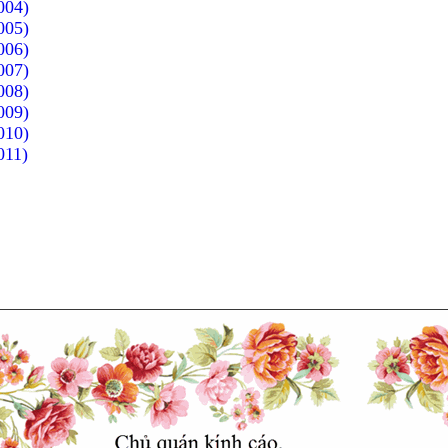
004)
005)
006)
007)
008)
009)
010)
011)