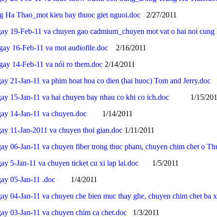
 Ha Thao_mot kieu bay thuoc giet nguoi.doc
2/27/2011
gay 19-Feb-11 va chuyen gao cadmium_chuyen mot vat o hai noi cung 
gay 16-Feb-11 va mot audiofile.doc
2/16/2011
gay 14-Feb-11 va nói ro them.doc
2/14/2011
ay 21-Jan-11 va phim hoat hoa co dien (hai huoc) Tom and Jerry.doc
1
ay 15-Jan-11 va hai chuyen bay nhau co khi co ich.doc
1/15/201
gay 14-Jan-11 va chuyen.doc
1/14/2011
gay 11-Jan-2011 va chuyen thoi gian.doc
1/11/2011
gay 06-Jan-11 va chuyen fiber trong thuc pham, chuyen chim chet o T
y 5-Jan-11 va chuyen ticket cu xi lap lai.doc
1/5/2011
gay 05-Jan-11 .doc
1/4/2011
gay 04-Jan-11 va chuyen che bien muc thay ghe, chuyen chim chet ba 
gay 03-Jan-11 va chuyen chim ca chet.doc
1/3/2011