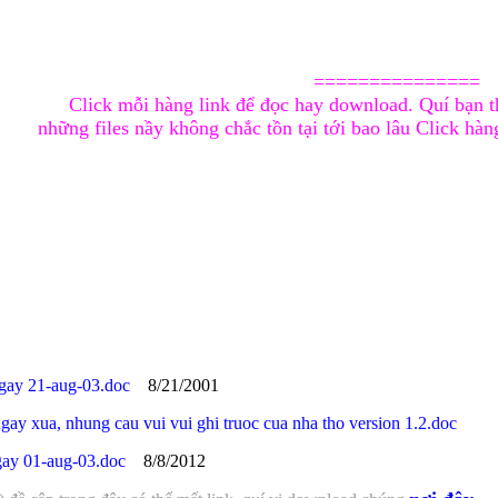
===============
Click mỗi hàng link để đọc hay download. Quí bạn th
những files nầy không chắc tồn tại tới bao lâu Click h
ngay 21-aug-03.doc
8/21/2001
y xua, nhung cau vui vui ghi truoc cua nha tho version 1.2.doc
8/
gay 01-aug-03.doc
8/8/2012