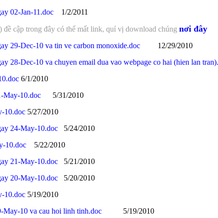
gay 02-Jan-11.doc
1/2/2011
nơi đây
đề cập trong đây có thể mất link, quí vị download chúng
gay 29-Dec-10 va tin ve carbon monoxide.doc
12/29/2010
ay 28-Dec-10 va chuyen email dua vao webpage co hai (hien lan tran)
10.doc
6/1/2010
31-May-10.doc
5/31/2010
y-10.doc
5/27/2010
ngay 24-May-10.doc
5/24/2010
y-10.doc
5/22/2010
ngay 21-May-10.doc
5/21/2010
ngay 20-May-10.doc
5/20/2010
y-10.doc
5/19/2010
-May-10 va cau hoi linh tinh.doc
5/19/2010