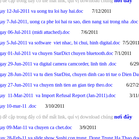
nơi đây
đề cập trong đây có thể mất link, quí vị download chúng
ay 12-Jul-2011 va uong tra loi hay hai.doc
7/12/2011
y 7-Jul-2011, uong ca phe loi hai ra sao, dien nang xai trong nha .doc
ay 06-Jul-2011 (midi attached).doc
7/6/2011
y 5-Jul-2011 va software viet nhac, bi chui, hinh digital.doc
7/5/201
gay 01-Jul-2011 va chuyen StarDict chuyen bluetooth.doc
7/1/2011
ay 29-Jun-2011 va digital camera camcorder, linh tinh .doc
6/29/2
ay 28-Jun-2011 va tu dien StarDist, chuyen dinh cao tri tue o Dien Da
ay 27-Jun-2011 va chuyen tinh tien an gian tiep theo.doc
6/27/20
gay 11-Mar-2011 va Import Refusal Report (Jan-2011).doc
3/11/2
gay 10-mar-11 .doc
3/10/2011
nơi đây
đề cập trong đây có thể mất link, quí vị download chúng
gay 09-Mar-11 va chuyen ca chet.doc
3/9/2011
gay 28-Feb-11 va slide show Sushi con trung_Dong Trung Ha Thao.do