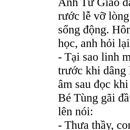
Anh Tư Giáo dạ
rước lễ vỡ lòng
sống động. Hôm
học, anh hỏi lạ
- Tại sao linh 
trước khi dâng 
âm sau đọc khi
Bé Tùng gãi đầ
lên nói:
- Thưa thầy, c