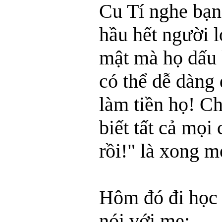
Cu Tí nghe bạn 
hầu hết người l
mật mà họ dấu k
có thể dễ dàng
làm tiền họ! C
biết tất cả mọ
rồi!" là xong m
Hôm đó đi học 
nói với mẹ: