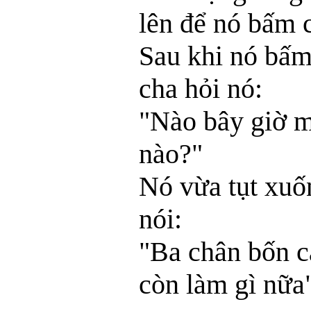
lên để nó bấm c
Sau khi nó bấm
cha hỏi nó:
"Nào bây giờ m
nào?"
Nó vừa tụt xuố
nói:
"Ba chân bốn 
còn làm gì nữa