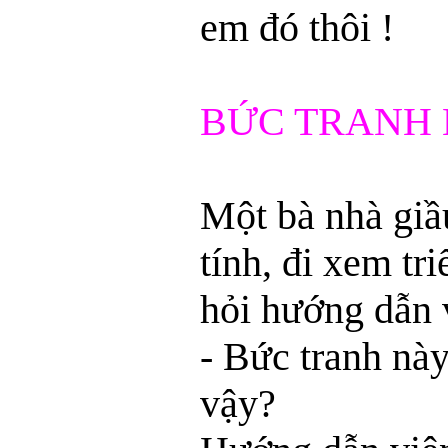
em đó thôi !
BỨC TRANH 
Một bà nhà giầ
tính, đi xem tr
hỏi hướng dẫn 
- Bức tranh này
vậy?