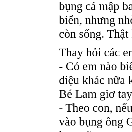
bụng cá mập b
biển, nhưng nh
còn sống. Thật 
Thay hỏi các e
- Có em nào bi
diệu khác nữa 
Bé Lam giơ tay
- Theo con, nế
vào bụng ông G