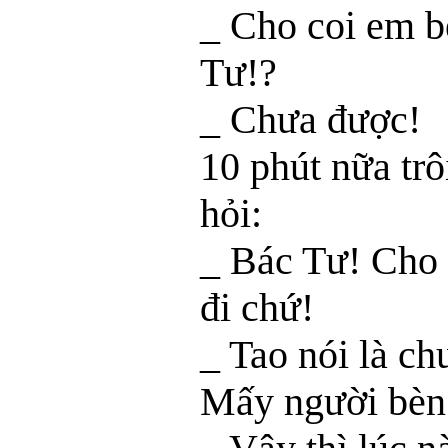
_ Cho coi em b
Tư!?
_ Chưa được!
10 phút nữa tr
hỏi:
_ Bác Tư! Cho 
đi chứ!
_ Tao nói là c
Mấy người bèn 