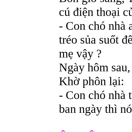
cú điện thoại 
- Con chó nhà 
tréo sủa suốt đ
mẹ vậy ?
Ngày hôm sau, 
Khờ phôn lại:
- Con chó nhà t
ban ngày thì n