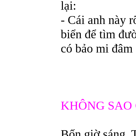
lại:
- Cái anh này rõ
biển để tìm đư
có bảo mi đâm 
KHÔNG SAO
Bốn giờ sáng,