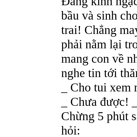
Ðáng kinh ngạc
bầu và sinh ch
trai! Chẳng ma
phải nằm lại tr
mang con về nh
nghe tin tới th
_ Cho tui xem 
_ Chưa được! _
Chừng 5 phút s
hỏi: