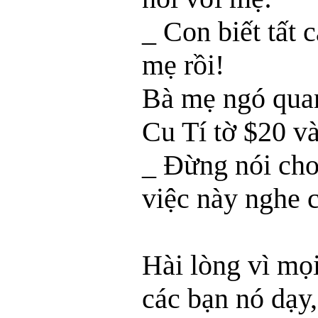
_ Con biết tất 
mẹ rồi!
Bà mẹ ngó quan
Cu Tí tờ $20 và
_ Đừng nói cho
việc này nghe 
Hài lòng vì mọ
các bạn nó dạy,