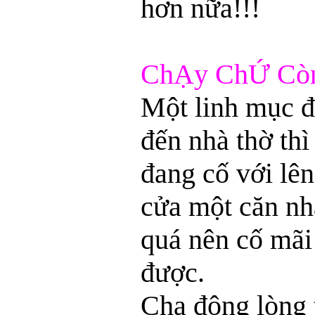
hơn nữa!!!
ChẠy ChỨ Cò
Một linh mục đ
đến nhà thờ thì
đang cố với lê
cửa một căn nh
quá nên cố mã
được.
Cha động lòng 