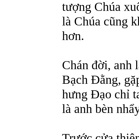
tượng Chúa xuôi
là Chúa cũng k
hơn.
Chán đời, anh 
Bạch Đằng, gặ
hưng Đạo chỉ t
là anh bèn nhẩ
Trước cửa thiê