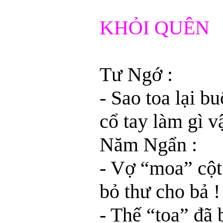
KHỎI QUÊN
Tư Ngớ :
- Sao toa lại b
cổ tay làm gì v
Năm Ngẩn :
- Vợ “moa” cộ
bỏ thư cho bả !
- Thế “toa” đã 