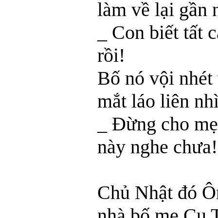
làm về lại gần 
_ Con biết tất 
rồi!
Bố nó vội nhét 
mắt láo liên nh
_ Đừng cho mẹ 
này nghe chưa!
Chủ Nhật đó 
nhà bố mẹ Cu T