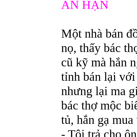
ÂN HẬN
Một nhà bán đồ
nọ, thấy bác th
cũ kỹ mà hắn n
tỉnh bán lại vớ
nhưng lại ma g
bác thợ mộc biế
tủ, hắn gạ mua 
- Tôi trả cho ôn