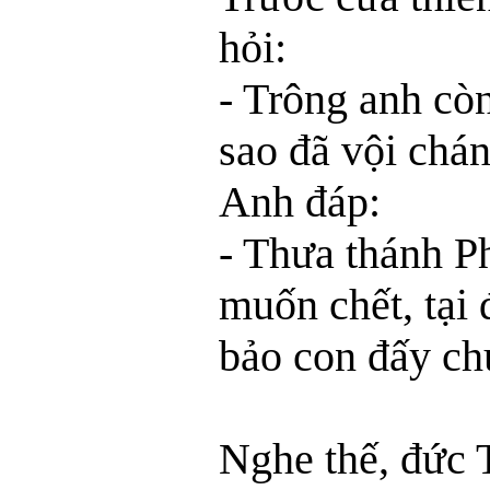
hỏi:
- Trông anh còn
sao đã vội chá
Anh đáp:
- Thưa thánh P
muốn chết, tại
bảo con đấy ch
Nghe thế, đức 