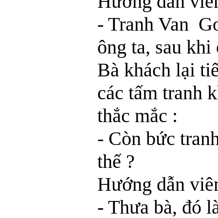
Hướng dẫn viên
- Tranh Van Go
ông ta, sau khi 
Bà khách lại ti
các tấm tranh k
thắc mắc :
- Còn bức tranh
thế ?
Hướng dẫn viên
- Thưa bà, đó l