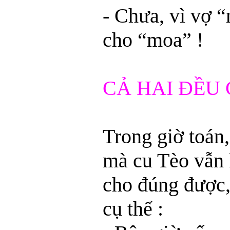
- Chưa, vì vợ 
cho “moa” !
CẢ HAI ĐỀU 
Trong giờ toán,
mà cu Tèo vẫn 
cho đúng được,
cụ thể :