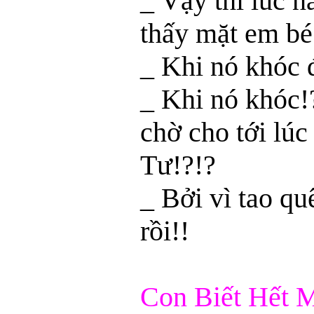
_ Vậy thì lúc n
thấy mặt em bé
_ Khi nó khóc 
_ Khi nó khóc!?
chờ cho tới lúc
Tư!?!?
_ Bởi vì tao qu
rồi!!
Con Biết Hết M