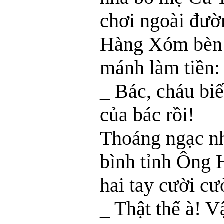
chơi ngoài đườ
Hàng Xóm bèn 
mánh làm tiền:
_ Bác, cháu biế
của bác rồi!
Thoáng ngạc nh
bình tỉnh Ông
hai tay cười cư
_ Thật thế à! V