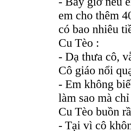
- Bây giờ nếu 
em cho thêm 40
có bao nhiêu ti
Cu Tèo :
- Dạ thưa cô, v
Cô giáo nổi quạ
- Em không bi
làm sao mà chỉ
Cu Tèo buồn rầ
- Tại vì cô khô