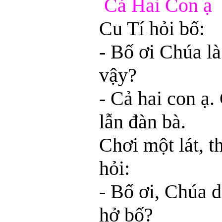
Cả Hai Con ạ
Cu Tí hỏi bố:
- Bố ơi Chúa l
vậy?
- Cả hai con ạ.
lẫn đàn bà.
Chơi một lát, t
hỏi:
- Bố ơi, Chúa d
hở bố?