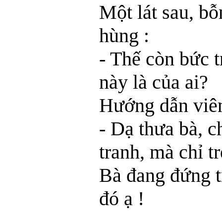
Một lát sau, bỗ
hùng :
- Thế còn bức 
này là của ai?
Hướng dẫn viên
- Dạ thưa bà, c
tranh, mà chỉ 
Bà đang đứng 
đó ạ !