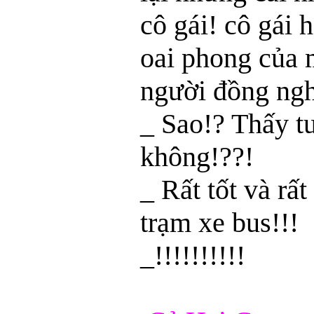
cô gái! cô gái 
oai phong của 
người đồng ngh
_ Sao!? Thấy t
không!??!
_ Rất tốt và rất
trạm xe bus!!!
_!!!!!!!!!!