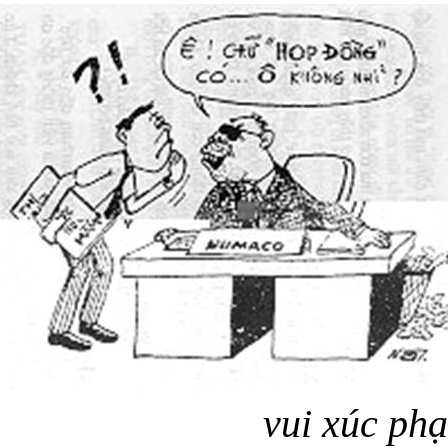
Chuyện Vu
Sưu tập: Chủ
Huỳnh
Những chuyện 
được tuyển c
Người chọn cố
vui xúc ph