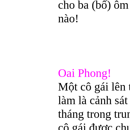
cho ba (bố) ôm 
nào!
Oai Phong!
Một cô gái lên 
làm là cảnh sát
tháng trong tru
cô gái được chu