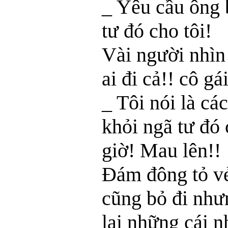
_ Yêu cầu ông b
tư đó cho tôi!
Vài người nhìn
ai đi cả!! cô gá
_ Tôi nói là cá
khỏi ngã tư đó
giờ! Mau lên!!
Đám đông tỏ v
cũng bỏ đi nh
lại những cái n