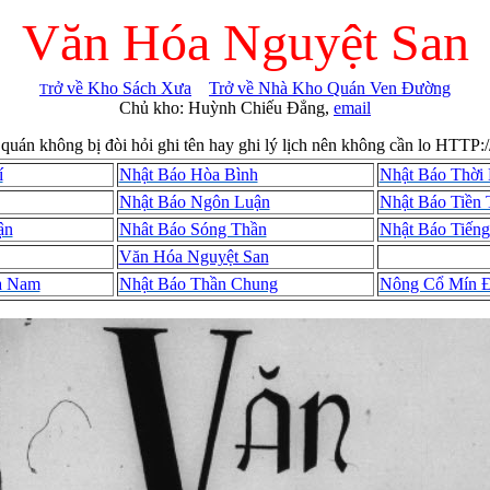
Văn Hóa Nguyệt San
rở về Kho Sách Xưa
Trở về Nhà Kho Quán Ven Đường
T
Chủ kho: Huỳnh Chiếu Đẳng,
email
quán không bị đòi hỏi ghi tên hay ghi lý lịch nên không cần lo HTTP:
í
Nhật Báo Hòa Bình
Nhật Báo Thời
Nhật Báo Ngôn Luận
Nhật Báo Tiền 
ận
Nhât Báo Sóng Thần
Nhật Báo Tiến
Văn Hóa Nguyệt San
à Nam
Nhật Báo Thần Chung
Nông Cổ Mín 