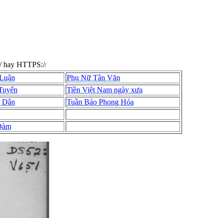
// hay HTTPS:/
/
 Luận
Phụ Nữ Tân Văn
Tuyến
Tiền Việt Nam ngày xưa
g Dân
Tuần Báo Phong Hóa
Đàm